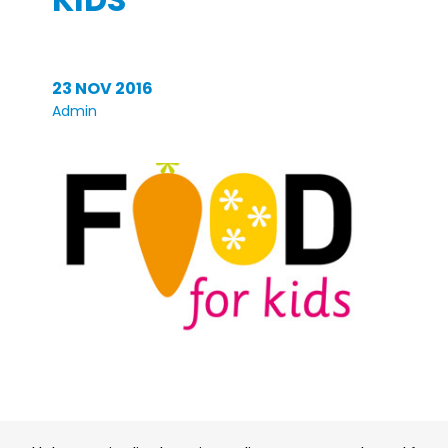
23 NOV 2016
Admin
Homepage
Shop
Print
at
home
Maria
Montessori