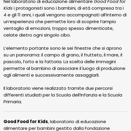
Nel laboratorio di educazione alimentare
Good Food for
Stories
Kids
i protagonisti sono i bambini, di età compresa tra i
4 e gli 11 anni, i quali vengono accompagnati all’interno di
Podcast
un’esperienza che permette loro di scoprire l’ampio
Our
ventaglio di emozioni, troppo spesso dimenticate,
Mood
celate dietro ogni singolo cibo.
Contact
L’elemento portante sono le sei finestre che si aprono
su un panorama: il campo di grano, il frutteto, il mare, il
pascolo, l’orto e la fattoria. La scelta delle immagini
permette al bambino di associare il luogo di produzione
agli alimenti e successivamente assaggiarli.
Il laboratorio viene realizzato tramite due percorsi
differenti studiati per la Scuola dell’Infanzia e la Scuola
Primaria.
Good Food for Kids
, laboratorio di educazione
alimentare per bambini gestito dalla Fondazione